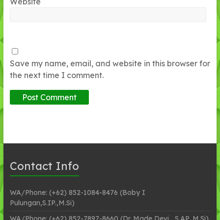
Website
Save my name, email, and website in this browser for
the next time I comment.
Contact Info
WA/Phone: (+62) 852-1084-8476 (Boby I
Pulungan,S.IP.,M.Si)
WA/Phone: (+62) 852-7897-8660 (Dr. Made Devi , S.AP.,M.Si)