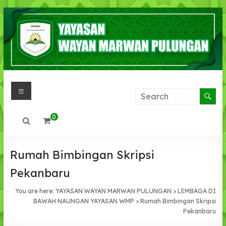
Skip
to
content
Menu
YAYASAN
WAYAN
0
MARWAN
PULUNGAN
Rumah Bimbingan Skripsi
IMAN
Pekanbaru
,IHSAN,
You are here:
YAYASAN WAYAN MARWAN PULUNGAN
>
LEMBAGA DI
INTLEKTUAL
BAWAH NAUNGAN YAYASAN WMP
>
Rumah Bimbingan Skripsi
Pekanbaru