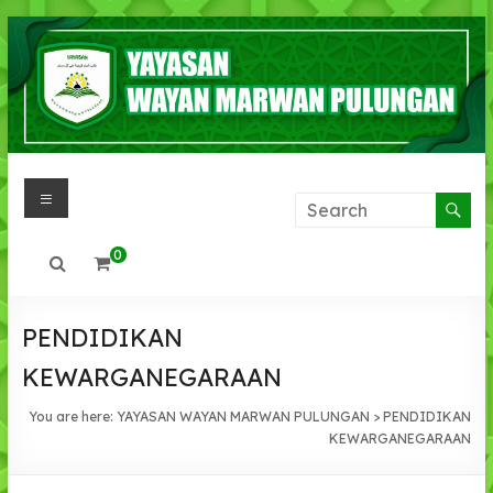
Skip
to
content
Menu
YAYASAN
WAYAN
0
MARWAN
PULUNGAN
PENDIDIKAN
IMAN
KEWARGANEGARAAN
,IHSAN,
You are here:
YAYASAN WAYAN MARWAN PULUNGAN
>
PENDIDIKAN
INTLEKTUAL
KEWARGANEGARAAN