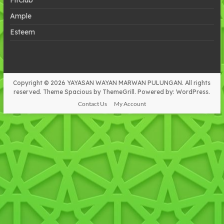
FitClub
Ample
Esteem
Copyright © 2026
YAYASAN WAYAN MARWAN PULUNGAN
. All rights
reserved. Theme
Spacious
by ThemeGrill. Powered by:
WordPress
.
Contact Us
My Account