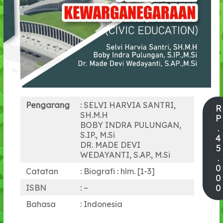
Pengarang
: SELVI HARVIA SANTRI,
R
SH.M.H
P
BOBY INDRA PULUNGAN,
.
S.IP., M.Si
4
DR. MADE DEVI
5
WEDAYANTI, S.AP., M.Si
.
0
Catatan
: Biografi : hlm. [1-3]
0
0
ISBN
: –
Bahasa
: Indonesia