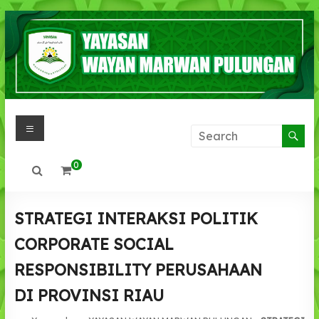
Skip
to
content
Menu
YAYASAN
WAYAN
0
MARWAN
PULUNGAN
STRATEGI INTERAKSI POLITIK
IMAN
CORPORATE SOCIAL
,IHSAN,
RESPONSIBILITY PERUSAHAAN
INTLEKTUAL
DI PROVINSI RIAU