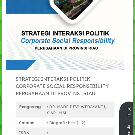
STRATEGI INTERAKSI POLITIK
CORPORATE SOCIAL RESPONSIBILITY
PERUSAHAAN DI PROVINSI RIAU
Pengarang
: DR. MADE DEVI WEDAYANTI,
R
S.AP., M.Si
P
.
Catatan
: Biografi : hlm. [1-2]
4
5
ISBN
: –